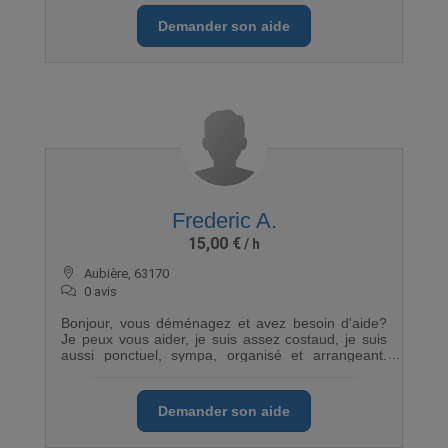
Demander son aide
Frederic A.
15,00 €
Aubière, 63170
0 avis
Bonjour, vous déménagez et avez besoin d'aide?
Je peux vous aider, je suis assez costaud, je suis
aussi ponctuel, sympa, organisé et arrangeant.
15e/h ou forfait selon la distance,la durée, etc....
contactez moi, précisez moi vos besoins, ça
n'engage à rien!
Demander son aide