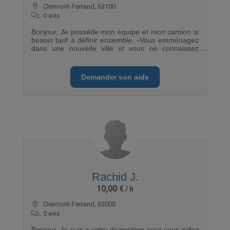
Clermont-Ferrand, 63100
0 avis
Bonjour, Je possède mon équipe et mon camion si
besoin tarif à définir ensemble. -Vous emménagez
dans une nouvelle ville et vous ne connaissez
personne. -Votre famille et vos amis sont trop loin
ou en vacances. -Vous êtes en effectif réduit et
cherchez un équipier en plus pour aller plus vite. -
Demander son aide
Vous êtes seul ou seule et/ou enceinte. -Vous avez
mal au dos, ne pouvez pas porter de charges
lourdes. -Vous ne comprenez rien aux notices de
montage de meubles. -Vous ne voulez pas
(re)déranger vos proches pour la 5ème fois en 2
ans. -Parents et amis vous ont tous laissé tomber,
ils sont tous bizarrement en week end, en
vacances ou ont "piscine"... N'hésitez plus je suis là
pour que votre déménagement se passe bien.
3ans d’expériences dans le milieu, je suis la
personne dont vous avez besoin.
Rachid J.
10,00 €
Clermont-Ferrand, 63000
0 avis
Bonjour, Je suis a votre disposition pour vous aidez