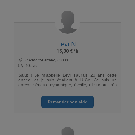
Levi N.
15,00 €
Clermont-Ferrand, 63000
10 avis
Salut ! Je m'appelle Lévi, j'aurais 20 ans cette
année, et je suis étudiant à l'UCA. Je suis un
garçon sérieux, dynamique, éveillé, et surtout très
aimable. Je vous propose mes services, certes
pour avoir un peu de sous, mais aussi et surtout
pour travailler comme une équipe, afin que votre
Demander son aide
déménagement soit un véritable succès et donc un
bon souvenir. Merci de me contacter en cas de
besoin. À très bientôt !