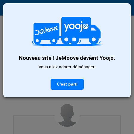
Recherche
Nouveau site ! JeMoove devient Yoojo.
Découvrez nos
53
déménageurs
Vous allez adorer déménager.
en Auvergne : page 2
Trier par :
Profils les plus récents
C'est parti