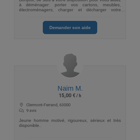
à déménager: porter vos cartons, meubles,
électroménagers, charger et décharger votre
camion...etc Personne sérieuse et avec une très
bonne condition physique, je vous assure une aide
efficace et rapide. Aide au déménagement sans
Demander son aide
camion, je peux ranger ou vider une cave, bref je
suis polyvalent. N'hésitez pas à me contacter.
Naim M.
15,00 €
Clermont-Ferrand, 63000
9 avis
Jeune homme motivé, rigoureux, sérieux et très
disponible..