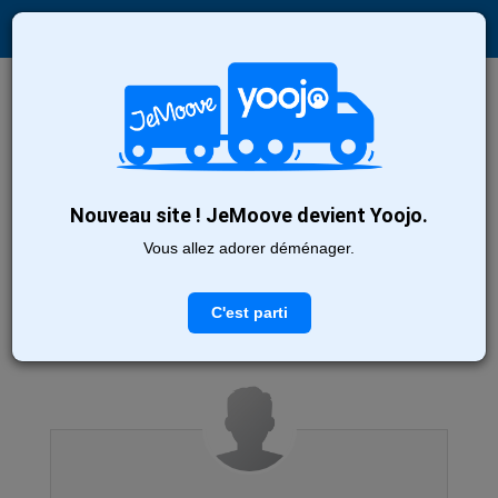
Recherche
Nouveau site ! JeMoove devient Yoojo.
Découvrez nos
53
déménageurs
Vous allez adorer déménager.
en Auvergne
Trier par :
Profils les plus récents
C'est parti