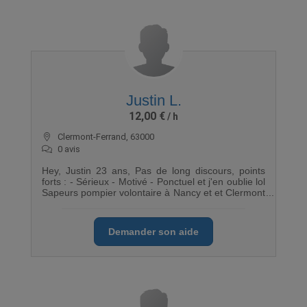
mon travail. N hésiter pas à me contacter. Merci
Justin L.
12,00 €
Clermont-Ferrand, 63000
0 avis
Hey, Justin 23 ans, Pas de long discours, points
forts : - Sérieux - Motivé - Ponctuel et j'en oublie lol
Sapeurs pompier volontaire à Nancy et et Clermont
Ferrand (54/63) Diplômé d’état Ambulancier.. Je
serai ravie de vous aidez! Titulaire permis B depuis
4 ans Me contacter pour plus d'infos!
Demander son aide