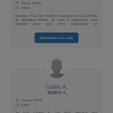
Gerzat, 63360
0 avis
Bonjour, moi c'est Sofiane, étudiant en 3e années
de physique-chimie. Je mets à disposition mon
énergie ainsi que mon expérience en
déménagement pour celles et ceux qui auraient
besoin d'un déménageur aguerri et agréable.
Demander son aide
Cedric A.
20,00 €
Lezoux, 63190
0 avis
Je suis Cédric A, J'ai déjà effectué des