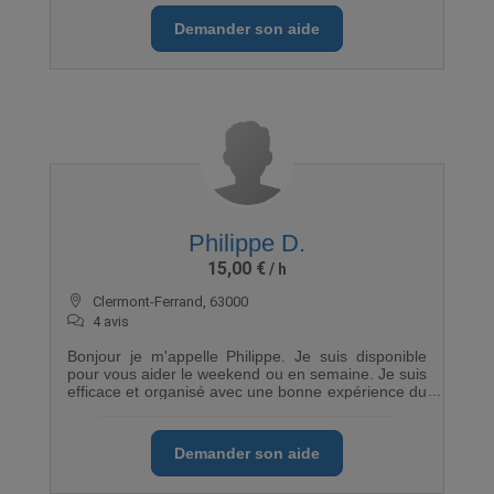
Demander son aide
Philippe D.
15,00 €
Clermont-Ferrand, 63000
4 avis
Bonjour je m'appelle Philippe. Je suis disponible
pour vous aider le weekend ou en semaine. Je suis
efficace et organisé avec une bonne expérience du
déménagement. Ancien sportif, les charges lourdes
ne me font pas peur. N'hésitez pas à me contacter.
Merci
Demander son aide