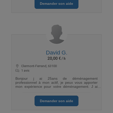
Demander son aide
David G.
20,00 €
Clermont-Ferrand, 63100
1 avis
Bonjour j ai 25ans de déménagement
professionnel à mon actif, je peux vous apporter
mon expérience pour votre déménagement. J ai
pour habitude de protéger tout votre mobilier sous
couverture avant toute manutention et prend à ma
charge le chargement du véhicules. Les charges
Demander son aide
lourdes sont ma spécialité. Je peu aussi apporter
mon expérience pour l emballage d objets fragile.
Je suis ponctuel efficace, rapide et organisé dans