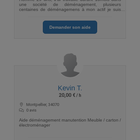
une société de déménagement, plusieurs
centaines de déménagemens à mon actif je suis
efficace et rigoureux, sportif je n'ai aucune
réticence à porter des meubles lourd. Disponible le
soir et le week-end
Demander son aide
Kevin T.
20,00 €
Montpellier, 34070
0 avis
Aide déménagement manutention Meuble / carton /
électroménager