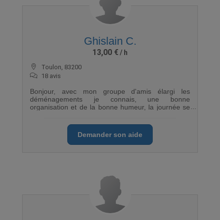
Ghislain C.
13,00 €
Toulon, 83200
18 avis
Bonjour, avec mon groupe d'amis élargi les
déménagements je connais, une bonne
organisation et de la bonne humeur, la journée se
fait sans souci...dispo les week-end et le soir si
besoin.. je suis éducateur spécialisé et père de
famille.
Demander son aide