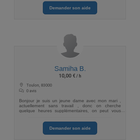
Demander son aide
Samiha B.
10,00 €
Toulon, 83000
0 avis
Bonjour je suis un jeune dame avec mon mari ,
actuellement sans travail , donc on cherche
quelque heures supplémentaires, on peut vous
aider pour déménagement, l'emballage le ménage,
letar de lieux , en tout quoi
Demander son aide