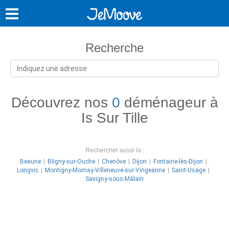
Recherche
Découvrez nos
0
déménageur à
Is Sur Tille
Rechercher aussi la :
Beaune
Bligny-sur-Ouche
Chenôve
Dijon
Fontaine-lès-Dijon
Longvic
Montigny-Mornay-Villeneuve-sur-Vingeanne
Saint-Usage
Savigny-sous-Mâlain