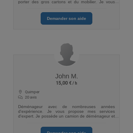
porter des gros cartons et du mobilier. Je vous
promets de prendree soin de vos affaires
Demander son aide
John M.
15,00 €
Quimper
20 avis
Déménageur avec de nombreuses années
d'expérience. Je vous propose mes services
d'expert. Je possède un camion de déménageur et
tout l'équipement nécessaire pour que votre
déménagement se déroule aux petits oignons
Demander son aide