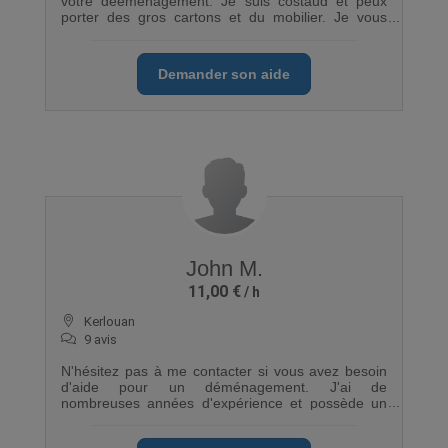
votre deéménagement. Je suis costaud et peux
porter des gros cartons et du mobilier. Je vous
promets de prendree soin de vos affaires
Demander son aide
John M.
11,00 €
Kerlouan
9 avis
N'hésitez pas à me contacter si vous avez besoin
d'aide pour un déménagement. J'ai de
nombreuses années d'expérience et possède un
Renault trafic