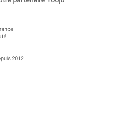
otre partenaire Yoojo
France
uté
epuis 2012