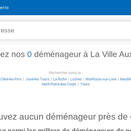
ents
rez nos
0
déménageur à La Ville A
Rechercher aussi la :
Cléré-les-Pins
Joué-lès-Tours
La Riche
Loches
Montlouis-sur-Loire
Neuillé
Saint-Pierre-des-Corps
Tours
ouvez aucun déménageur près de 