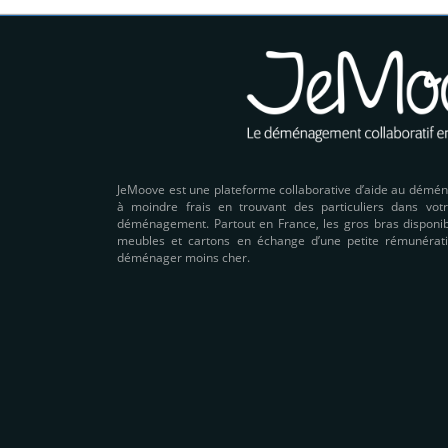
JeMoove est une plateforme collaborative d’aide au démé
à moindre frais en trouvant des particuliers dans votr
déménagement. Partout en France, les gros bras disponibl
meubles et cartons en échange d’une petite rémunérati
déménager moins cher.