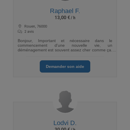
Raphael F.
13,00 €
Rouen, 76000
2 avis
Bonjour, Important et nécessaire dans le
commencement d'une nouvelle vie, un
déménagement est souvent assez cher comme ça.
C'est pourquoi je propose mes services !
Débrouillard, efficace et en pleine forme ! je suis
sur Rouen et je peux me déplacer assez aisément
Demander son aide
car j'ai le permis B et un véhicule personnel :)
Lodvi D.
30,00 €