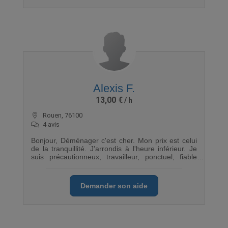
Alexis F.
13,00 €
Rouen, 76100
4 avis
Bonjour, Déménager c'est cher. Mon prix est celui
de la tranquillité. J'arrondis à l'heure inférieur. Je
suis précautionneux, travailleur, ponctuel, fiable
avec beaucoup de rigueur. J'ai un diable que je
mets à votre disposition gratuitement. Je peux
aussi prendre en charge les petites réparations et
Demander son aide
adaptation à votre logement. Je suis assuré en
responsabilité civile. M'essayer, c'est m'adopter. Je
peux fournir des cartons. Je peux aussi
louer/conduire un camion (permis B) si besoin.