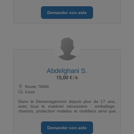
mon aide. Plutôt très sportive, je ne recule jamais
devant l'effort. De plus mon côté bout en train vous
fera passer une bonne journée. Oui je suis une fille
Demander son aide
mais moi aussi j'ai des biscotos ! À bientôt
Abdelghani S.
15,00 €
Rouen, 76000
0 avis
Dans le Demenagement depuis plus de 17 ans,
avec tous le matériel nécessaire : emballage,
chariots, protection matelas et mobiliers ainsi que
montage et démontage des meubles.... Travail
sérieux et très soigné, Cordialement
Demander son aide