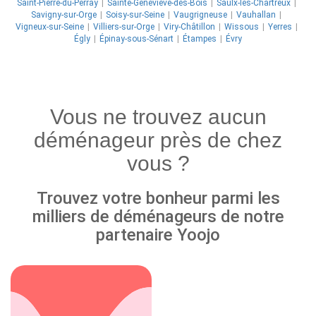
Saint-Pierre-du-Perray
Sainte-Geneviève-des-Bois
Saulx-les-Chartreux
Savigny-sur-Orge
Soisy-sur-Seine
Vaugrigneuse
Vauhallan
Vigneux-sur-Seine
Villiers-sur-Orge
Viry-Châtillon
Wissous
Yerres
Égly
Épinay-sous-Sénart
Étampes
Évry
Vous ne trouvez aucun
déménageur près de chez
vous ?
Trouvez votre bonheur parmi les
milliers de déménageurs de notre
partenaire Yoojo