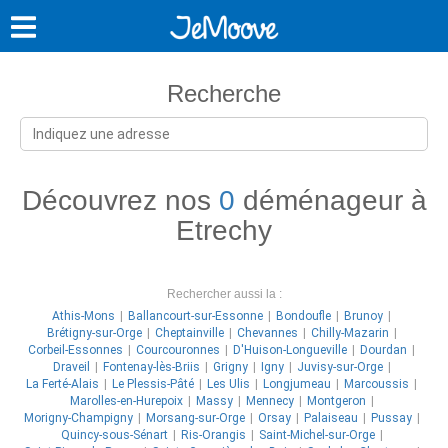
Recherche
Découvrez nos
0
déménageur à
Etrechy
Rechercher aussi la :
Athis-Mons
Ballancourt-sur-Essonne
Bondoufle
Brunoy
Brétigny-sur-Orge
Cheptainville
Chevannes
Chilly-Mazarin
Corbeil-Essonnes
Courcouronnes
D'Huison-Longueville
Dourdan
Draveil
Fontenay-lès-Briis
Grigny
Igny
Juvisy-sur-Orge
La Ferté-Alais
Le Plessis-Pâté
Les Ulis
Longjumeau
Marcoussis
Marolles-en-Hurepoix
Massy
Mennecy
Montgeron
Morigny-Champigny
Morsang-sur-Orge
Orsay
Palaiseau
Pussay
Quincy-sous-Sénart
Ris-Orangis
Saint-Michel-sur-Orge