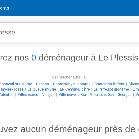
ents
rez nos
0
déménageur à Le Plessis 
Rechercher aussi la :
Bonneuil-sur-Marne
Cachan
Champigny-sur-Marne
Charenton-le-Pont
Chenn
'Haÿ-les-Roses
La Queue-en-Brie
Le Kremlin-Bicêtre
Le Perreux-sur-Marne
Lim
Valenton
Villecresnes
Villejuif
Villeneuve-le-Roi
Villeneuve-Saint-Georges
Vi
ouvez aucun déménageur près de 