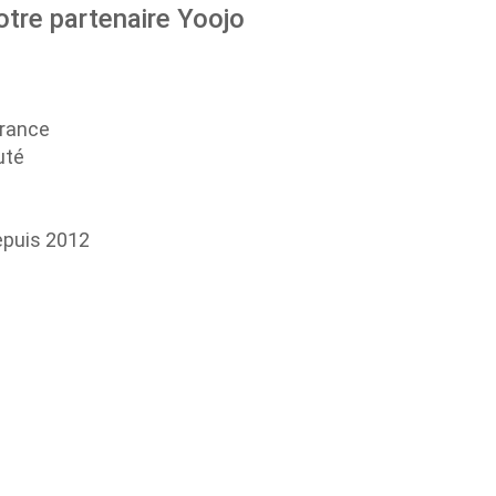
otre partenaire Yoojo
France
uté
epuis 2012