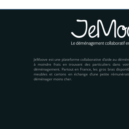
JeMoove est une plateforme collaborative d’aide au démé
à moindre frais en trouvant des particuliers dans votr
déménagement. Partout en France, les gros bras disponibl
meubles et cartons en échange d’une petite rémunérati
déménager moins cher.