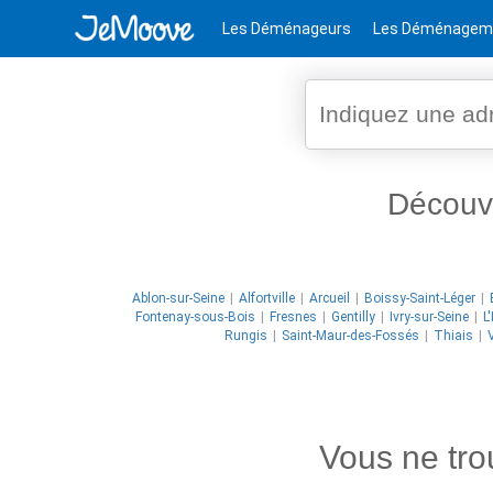
Les Déménageurs
Les Déménagem
Découv
Ablon-sur-Seine
Alfortville
Arcueil
Boissy-Saint-Léger
Fontenay-sous-Bois
Fresnes
Gentilly
Ivry-sur-Seine
L
Rungis
Saint-Maur-des-Fossés
Thiais
Vous ne tr