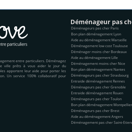
Déménageur pas ch
Déménageurs pas cher Paris
Bon plan déménagement Lyon
Aide au déménagement Marseille
Déménagement low cost Toulouse
Déménager moins cher Bordeaux
Aide au déménagement Lille
nagement entre particuliers. Déménagez
Déménagement moins cher Nice
e ville prêts à vous aider le jour du
Bon plan déménagement Nantes
es apportent leur aide pour porter les
Déménageurs pas cher Strasbourg
on. Un service 100% collaboratif pour
Entraide déménagement Rennes
Déménageurs pas cher Grenoble
Entraide déménagement Rouen
Déménageurs pas cher Toulon
Bon plan déménagement Montpellie
Déménageurs pas cher Brest
Aide au déménagement Angers
Déménagement pas cher Saint-Etien