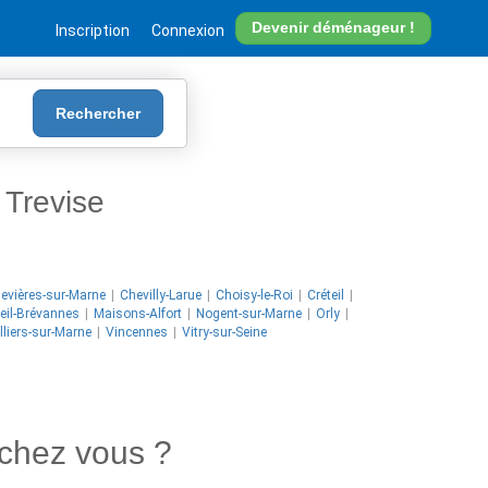
Devenir déménageur !
Inscription
Connexion
Rechercher
Trevise
evières-sur-Marne
Chevilly-Larue
Choisy-le-Roi
Créteil
eil-Brévannes
Maisons-Alfort
Nogent-sur-Marne
Orly
lliers-sur-Marne
Vincennes
Vitry-sur-Seine
chez vous ?