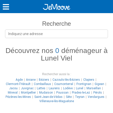
Recherche
Découvrez nos
0
déménageur à
Lunel Viel
Rechercher aussi la :
Agde
Aniane
Béziers
Cazouls-lès-Béziers
Clapiers
Clermont-l'Hérault
Combaillaux
Cournonterral
Frontignan
Gigean
Jacou
Juvignac
Lattes
Laurens
Lodève
Lunel
Marseillan
Mireval
Montpellier
Mudaison
Poussan
Prades-le-Lez
Pérols
Pézènes-les-Mines
Saint-Jean-de-Védas
Sète
Teyran
Vendargues
Villeneuve-lès-Maguelone