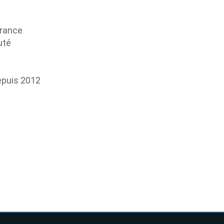
France
uté
epuis 2012