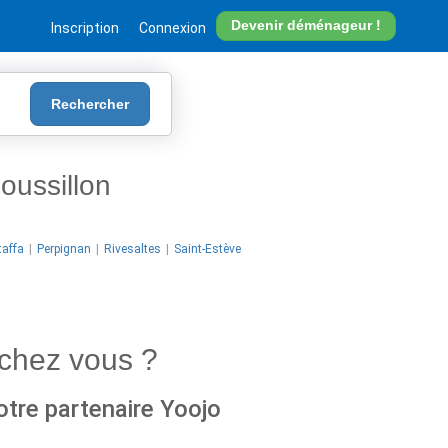
Devenir déménageur !
Inscription
Connexion
Rechercher
ussillon
taffa
Perpignan
Rivesaltes
Saint-Estève
chez vous ?
otre partenaire Yoojo