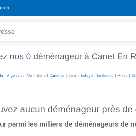
ents
ez nos
0
déménageur à Canet En Ro
da
Argelès-sur-Mer
Baho
Canohès
Céret
Estagel
Le Boulou
Millas
Or
ouvez aucun déménageur près de 
r parmi les milliers de déménageurs de n