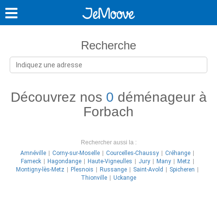
Recherche
Découvrez nos
0
déménageur à
Forbach
Rechercher aussi la :
Amnéville
Corny-sur-Moselle
Courcelles-Chaussy
Créhange
Fameck
Hagondange
Haute-Vigneulles
Jury
Many
Metz
Montigny-lès-Metz
Plesnois
Russange
Saint-Avold
Spicheren
Thionville
Uckange