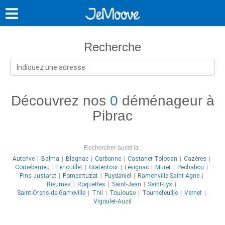
Recherche
Découvrez nos
0
déménageur à
Pibrac
Rechercher aussi la :
Auterive
Balma
Blagnac
Carbonne
Castanet-Tolosan
Cazères
Cornebarrieu
Fenouillet
Gratentour
Lévignac
Muret
Pechabou
Pins-Justaret
Pompertuzat
Puydaniel
Ramonville-Saint-Agne
Rieumes
Roquettes
Saint-Jean
Saint-Lys
Saint-Orens-de-Gameville
Thil
Toulouse
Tournefeuille
Vernet
Vigoulet-Auzil