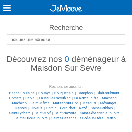
Recherche
Découvrez nos
0
déménageur à
Maisdon Sur Sevre
Rechercher aussi la :
Basse-Goulaine
Bouaye
Bouguenais
Campbon
Châteaubriant
Corsept
Derval
La Baule-Escoublac
La Remaudière
Machecoul
Machecoul-Saint-Même
Marsac-sur-Don
Mesquer
Mésanger
Nantes
Orvault
Pornic
Pornichet
Rezé
Saint-Herblain
Saint-Lyphard
Saint-Molf
Saint-Nazaire
Saint-Sébastien-sur-Loire
Sainte-Luce-sur-Loire
Sainte-Pazanne
Sucé-sur-Erdre
Vertou