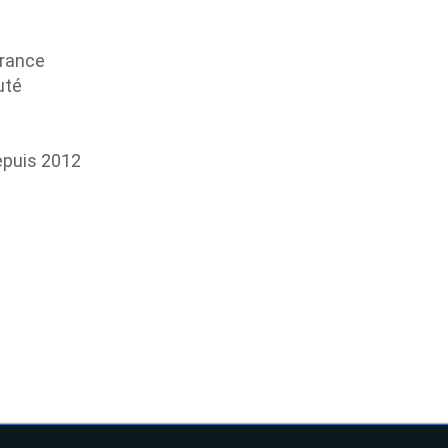
France
uté
epuis 2012