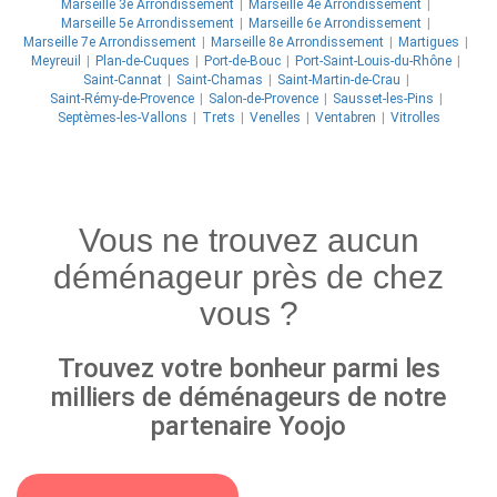
Marseille 3e Arrondissement
Marseille 4e Arrondissement
Marseille 5e Arrondissement
Marseille 6e Arrondissement
Marseille 7e Arrondissement
Marseille 8e Arrondissement
Martigues
Meyreuil
Plan-de-Cuques
Port-de-Bouc
Port-Saint-Louis-du-Rhône
Saint-Cannat
Saint-Chamas
Saint-Martin-de-Crau
Saint-Rémy-de-Provence
Salon-de-Provence
Sausset-les-Pins
Septèmes-les-Vallons
Trets
Venelles
Ventabren
Vitrolles
Vous ne trouvez aucun
déménageur près de chez
vous ?
Trouvez votre bonheur parmi les
milliers de déménageurs de notre
partenaire Yoojo