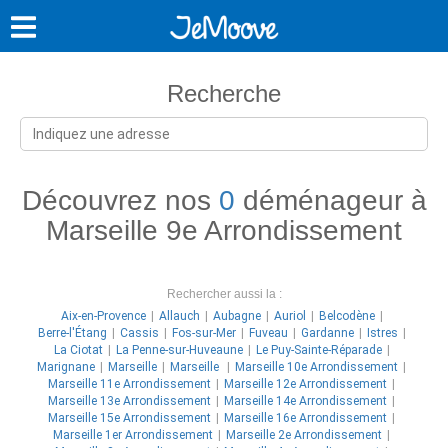
Recherche
Découvrez nos
0
déménageur à
Marseille 9e Arrondissement
Rechercher aussi la :
Aix-en-Provence
Allauch
Aubagne
Auriol
Belcodène
Berre-l'Étang
Cassis
Fos-sur-Mer
Fuveau
Gardanne
Istres
La Ciotat
La Penne-sur-Huveaune
Le Puy-Sainte-Réparade
Marignane
Marseille
Marseille
Marseille 10e Arrondissement
Marseille 11e Arrondissement
Marseille 12e Arrondissement
Marseille 13e Arrondissement
Marseille 14e Arrondissement
Marseille 15e Arrondissement
Marseille 16e Arrondissement
Marseille 1er Arrondissement
Marseille 2e Arrondissement