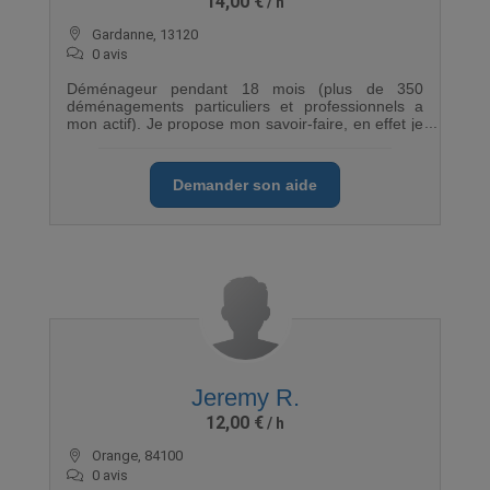
14,00 €
Gardanne, 13120
0 avis
Déménageur pendant 18 mois (plus de 350
déménagements particuliers et professionnels a
mon actif). Je propose mon savoir-faire, en effet je
maitrise: - le chargement/déchargement du camion
afin d'éviter la casse et les aller retours inutiles. -
les techniques de manut' (charges lourdes,
Demander son aide
fragiles, etc...) En somme : Soin de vos affaires,
rapidité, abnégation, savoir-faire, bonne humeur ne
seront pas de trop pour vous faciliter dans cette
tache ô combien complexe.
Jeremy R.
12,00 €
Orange, 84100
0 avis