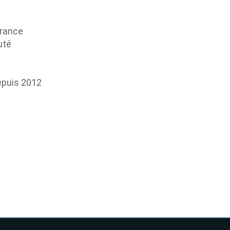
France
uté
epuis 2012