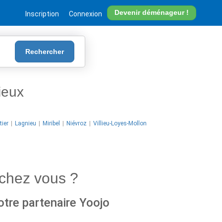
Devenir déménageur !
Inscription
Connexion
Rechercher
ieux
ier
Lagnieu
Miribel
Niévroz
Villieu-Loyes-Mollon
chez vous ?
otre partenaire Yoojo