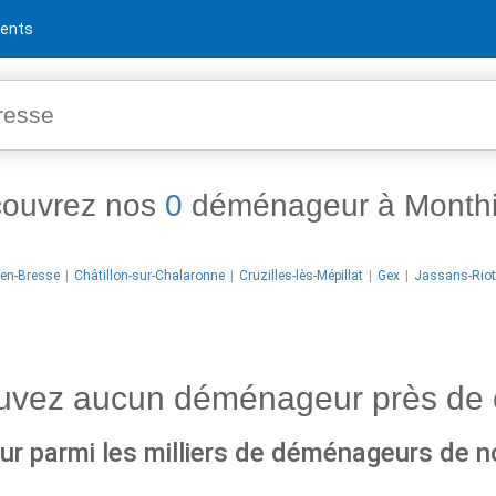
ents
ouvrez nos
0
déménageur à Month
en-Bresse
Châtillon-sur-Chalaronne
Cruzilles-lès-Mépillat
Gex
Jassans-Riott
ouvez aucun déménageur près de 
r parmi les milliers de déménageurs de n