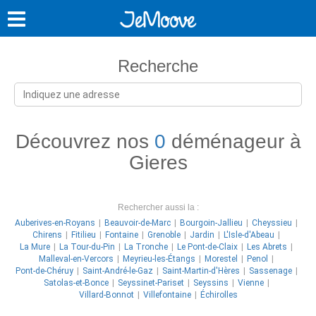
Recherche
Découvrez nos
0
déménageur à
Gieres
Rechercher aussi la :
Auberives-en-Royans
Beauvoir-de-Marc
Bourgoin-Jallieu
Cheyssieu
Chirens
Fitilieu
Fontaine
Grenoble
Jardin
L'Isle-d'Abeau
La Mure
La Tour-du-Pin
La Tronche
Le Pont-de-Claix
Les Abrets
Malleval-en-Vercors
Meyrieu-les-Étangs
Morestel
Penol
Pont-de-Chéruy
Saint-André-le-Gaz
Saint-Martin-d'Hères
Sassenage
Satolas-et-Bonce
Seyssinet-Pariset
Seyssins
Vienne
Villard-Bonnot
Villefontaine
Échirolles