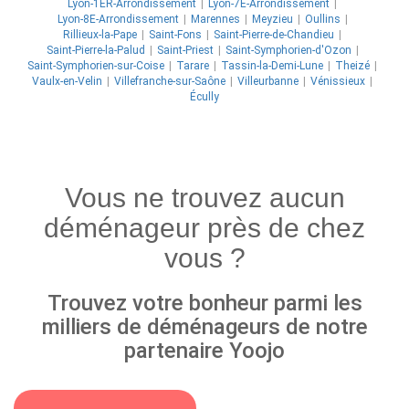
Lyon-1ER-Arrondissement
Lyon-7E-Arrondissement
Lyon-8E-Arrondissement
Marennes
Meyzieu
Oullins
Rillieux-la-Pape
Saint-Fons
Saint-Pierre-de-Chandieu
Saint-Pierre-la-Palud
Saint-Priest
Saint-Symphorien-d'Ozon
Saint-Symphorien-sur-Coise
Tarare
Tassin-la-Demi-Lune
Theizé
Vaulx-en-Velin
Villefranche-sur-Saône
Villeurbanne
Vénissieux
Écully
Vous ne trouvez aucun
déménageur près de chez
vous ?
Trouvez votre bonheur parmi les
milliers de déménageurs de notre
partenaire Yoojo