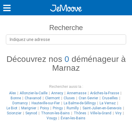
Recherche
Découvrez nos
0
déménageur à
Marnaz
Rechercher aussi la :
Alex
Allonzier-la-Caille
Annecy
Annemasse
Arâches-la-Frasse
Bonne
Chavanod
Clermont
Cluses
Cran Gevrier
Cruseilles
Domancy
Hauteville-sur-Fier
La Balme-de-Sillingy
La Vernaz
Le Biot
Marignier
Poisy
Pringy
Rumilly
Saint-Julien-en-Genevois
Scionzier
Seynod
Thonon-les-Bains
Thônes
Ville-la-Grand
Viry
Vougy
Évian-les-Bains