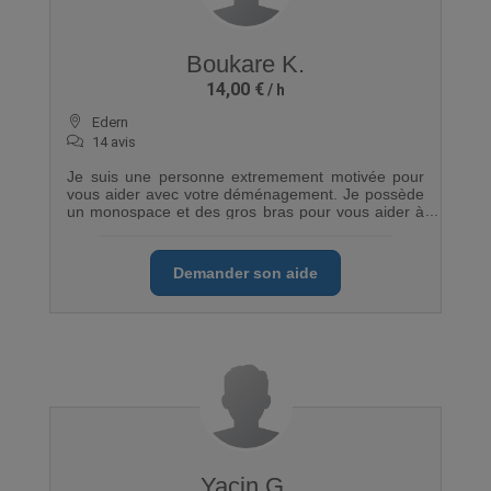
Boukare K.
14,00 €
Edern
14 avis
Je suis une personne extremement motivée pour
vous aider avec votre déménagement. Je possède
un monospace et des gros bras pour vous aider à
porter vos objets lourd. N'hésitez pas à me
contacter
Demander son aide
Yacin G.