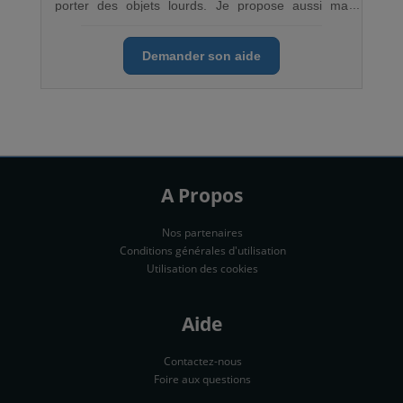
porter des objets lourds. Je propose aussi ma
Renault Kangoo si besoin. A bientot
Demander son aide
A Propos
Nos partenaires
Conditions générales d'utilisation
Utilisation des cookies
Aide
Contactez-nous
Foire aux questions