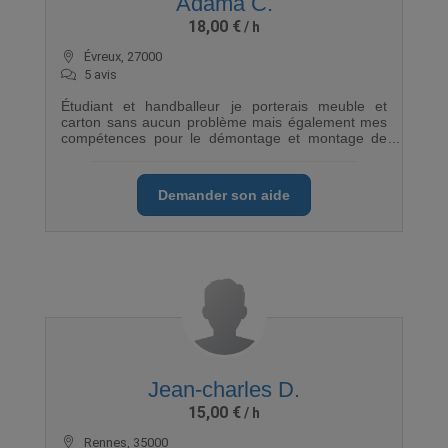
Adama C.
18,00 €
Évreux, 27000
5 avis
Étudiant et handballeur je porterais meuble et
carton sans aucun problème mais également mes
compétences pour le démontage et montage de
meuble vous seront d'une aide précieuse. J'ai déjà
effectuer une trentaines de déménagement sur
divers plateformes J’offre un service rapide et de
Demander son aide
qualité. Matériel disponible (diable roulette)
Jean-charles D.
15,00 €
Rennes, 35000