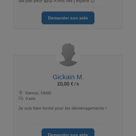
fait pas peur 😱😜 A très vite j espère 🙃
Demander son aide
Gickain M.
20,00 €
Rennes, 35000
0 avis
Je suis bien formé pour les déménagements !
Demander son aide