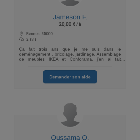
Jameson F.
20,00 €
Rennes, 35000
2 avis
Ça fait trois ans que je me suis dans le
déménagement , bricolage, jardinage, Assemblage
de meubles IKEA et Conforama, j’en ai fait
beaucoup à Rennes et aux alentours de Rennes.
Travail sérieux et très propre, efficacité, force,
rapidité, flexibilité. Mes clients sont toujours
Demander son aide
satisfaits de mes prestations.
Oussama O.