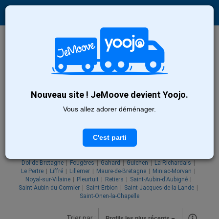
Recherche
Nouveau site ! JeMoove devient Yoojo.
Découvrez nos
14
déménageurs
Vous allez adorer déménager.
à Rennes
C'est parti
Rechercher aussi la :
Bédée
Cesson-Sévigné
Châteaubourg
Châteaugiron
Dinard
Dol-de-Bretagne
Fougères
Gahard
Guichen
La Richardais
Le Pertre
Liffré
Lillemer
Maure-de-Bretagne
Miniac-Morvan
Noyal-sur-Vilaine
Pleurtuit
Retiers
Saint-Aubin-d'Aubigné
Saint-Aubin-du-Cormier
Saint-Erblon
Saint-Jacques-de-la-Lande
Saint-Onen-la-Chapelle
Trier par :
Profils les plus récents