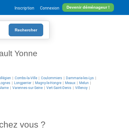
Devenir déménageur !
Inscription
Connexion
Rechercher
ult Yonne
llégien
Combs-la-Ville
Coulommiers
Dammarie-les-Lys
Lognes
Longperrier
Magny-le-Hongre
Meaux
Melun
-Marne
Varennes-sur-Seine
Vert-Saint-Denis
Villenoy
chez vous ?