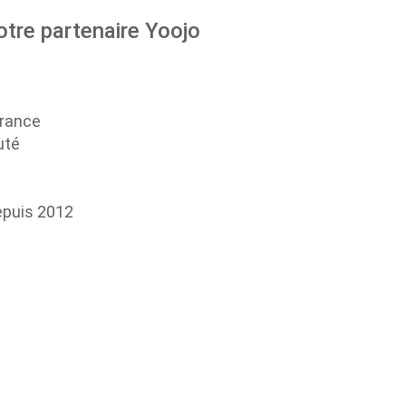
otre partenaire Yoojo
France
uté
epuis 2012