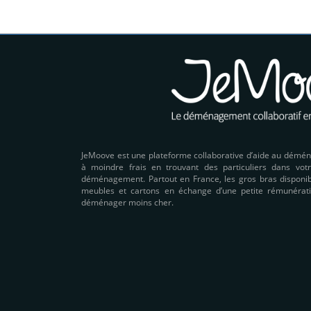
JeMoove est une plateforme collaborative d’aide au démé
à moindre frais en trouvant des particuliers dans votr
déménagement. Partout en France, les gros bras disponibl
meubles et cartons en échange d’une petite rémunérati
déménager moins cher.