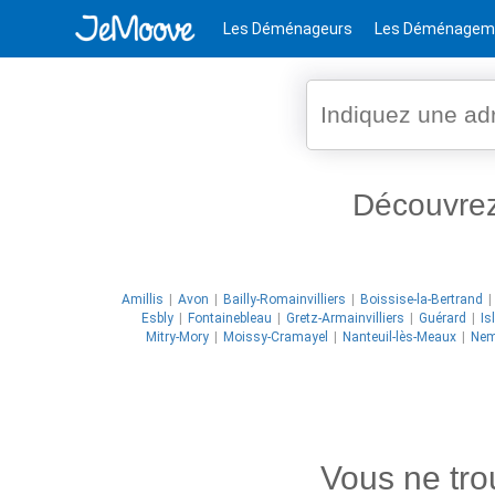
Les Déménageurs
Les Déménagem
Découvre
Amillis
Avon
Bailly-Romainvilliers
Boissise-la-Bertrand
Esbly
Fontainebleau
Gretz-Armainvilliers
Guérard
Is
Mitry-Mory
Moissy-Cramayel
Nanteuil-lès-Meaux
Nem
Vous ne tr