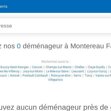
ents
z nos
0
déménageur à Montereau Fa
Rechercher aussi la :
Bussy-Saint-Georges
Cesson
Champs-sur-Marne
Chelles
Claye-Souilly
Co
les-lès-Villenoy
Jouy-sur-Morin
Le Mée-sur-Seine
Lieusaint
Lizy-sur-Ourcq
ours
Noisiel
Pontault-Combault
Roissy-en-Brie
Serris
Torcy
Vaires-sur
Villeparisis
ouvez aucun déménageur près de 