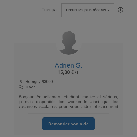
Trier par :
Profils les plus récents
Adrien S.
15,00 €
Bobigny, 93000
0 avis
Bonjour, Actuellement étudiant, motivé et sérieux,
je suis disponible les weekends ainsi que les
vacances scolaires pour vous aider efficacement
dans vos déménagements. J'ai le permis B. Pour
tout autre renseignement je suis à votre
disposition.
Demander son aide