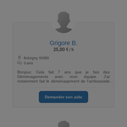
Grigore B.
25,00 €
Bobigny, 93000
0 avis
Bonjour, Cela fait 7 ans que je fais des
Déménagements avec mon équipe. J'ai
notamment fait le déménagement de l'ambassade
France en Irlande en 2016. Afin de réaliser tous
vous transport de meuble table,chaise,bureau
,armoire,commode, buffet, lit, canapé, ,fauteuil,
Demander son aide
l'électroménager. Je suis à votre disposition avec
mon camion de 15m3 ainsi que des couvertures,
diable ,singles ,bâches,cartons : bref tout
l'équipement ! Déplacements toute distance : en
France et à l'étranger ! Au plaisir de vous aider !
Grigore