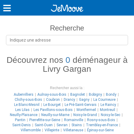
Recherche
Découvrez nos
0
déménageur à
Livry Gargan
Rechercher aussi la :
Aubervilliers
Aulnay-sous-Bois
Bagnolet
Bobigny
Bondy
Clichy-sous-Bois
Coubron
Drancy
Gagny
La Courneuve
Le Blanc-Mesnil
Le Bourget
Le Pré-Saint-Gervais
Le Raincy
Les Lilas
Les Pavillons-sous-Bois
Montfermeil
Montreuil
Neuilly-Plaisance
Neuilly-sur-Marne
Noisy-le-Grand
Noisy-le-Sec
Pantin
Pierrefitte-sur-Seine
Romainville
Rosny-sous-Bois
Saint-Denis
Saint-Ouen
Sevran
Stains
Tremblay-en-France
Villemomble
Villepinte
Villetaneuse
Épinay-sur-Seine