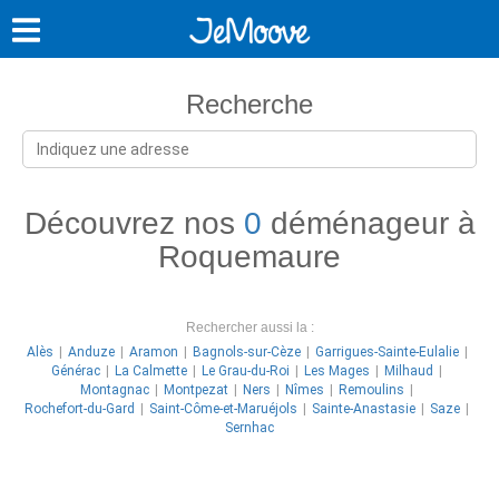
Recherche
Découvrez nos
0
déménageur à
Roquemaure
Rechercher aussi la :
Alès
Anduze
Aramon
Bagnols-sur-Cèze
Garrigues-Sainte-Eulalie
Générac
La Calmette
Le Grau-du-Roi
Les Mages
Milhaud
Montagnac
Montpezat
Ners
Nîmes
Remoulins
Rochefort-du-Gard
Saint-Côme-et-Maruéjols
Sainte-Anastasie
Saze
Sernhac