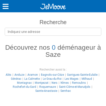
Recherche
Découvrez nos
0
déménageur à
Saze
Rechercher aussi la :
Alès
Anduze
Aramon
Bagnols-sur-Cèze
Garrigues-Sainte-Eulalie
Générac
La Calmette
Le Grau-du-Roi
Les Mages
Milhaud
Montagnac
Montpezat
Ners
Nîmes
Remoulins
Rochefort-du-Gard
Roquemaure
Saint-Côme-et-Maruéjols
Sainte-Anastasie
Sernhac