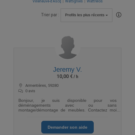
Villeneuve-d'Ascq
Wattignies
Wattrelos
Trier par :
Profils les plus récents
Jeremy V.
10,00 €
Armentières, 59280
0 avis
Bonjour, je suis disponible pour vos
déménagements avec ou sans
montage/démontage de meubles. Contactez moi
pour ample plus d'information a très vite
Demander son aide