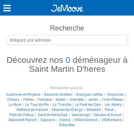
Recherche
Découvrez nos
0
déménageur à
Saint Martin D'heres
Rechercher aussi la :
Auberives-en-Royans
Beauvoir-de-Marc
Bourgoin-Jallieu
Cheyssieu
Chirens
Fitilieu
Fontaine
Gières
Grenoble
Jardin
L'Isle-d'Abeau
La Mure
La Tour-du-Pin
La Tronche
Le Pont-de-Claix
Les Abrets
Malleval-en-Vercors
Meyrieu-les-Étangs
Morestel
Penol
Pont-de-Chéruy
Saint-André-le-Gaz
Sassenage
Satolas-et-Bonce
Seyssinet-Pariset
Seyssins
Vienne
Villard-Bonnot
Villefontaine
Échirolles