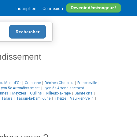
Devenir déménageur !
Inscription
Connexion
Rechercher
ndissement
au-Mont-d'Or
Craponne
Décines-Charpieu
Francheville
Lyon 5e Arrondissement
Lyon 6e Arrondissement
nnes
Meyzieu
Oullins
Rillieux-la-Pape
Saint-Fons
Tarare
Tassin-la-Demi-Lune
Theizé
Vaulx-en-Velin