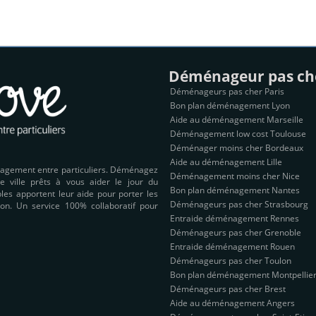
Déménageur pas ch
Déménageurs pas cher Paris
Bon plan déménagement Lyon
Aide au déménagement Marseille
Déménagement low cost Toulouse
Déménager moins cher Bordeaux
Aide au déménagement Lille
nagement entre particuliers. Déménagez
Déménagement moins cher Nice
e ville prêts à vous aider le jour du
Bon plan déménagement Nantes
es apportent leur aide pour porter les
Déménageurs pas cher Strasbourg
on. Un service 100% collaboratif pour
Entraide déménagement Rennes
Déménageurs pas cher Grenoble
Entraide déménagement Rouen
Déménageurs pas cher Toulon
Bon plan déménagement Montpellie
Déménageurs pas cher Brest
Aide au déménagement Angers