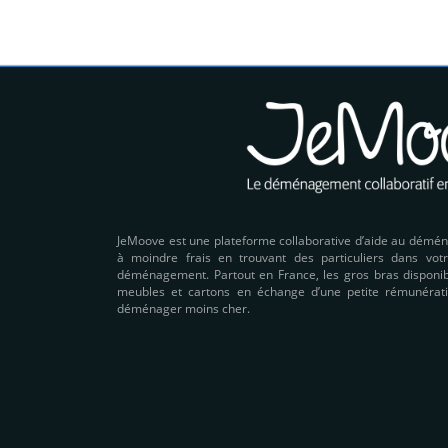
JeMoove est une plateforme collaborative d’aide au démé
à moindre frais en trouvant des particuliers dans votr
déménagement. Partout en France, les gros bras disponibl
meubles et cartons en échange d’une petite rémunérati
déménager moins cher.