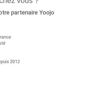
chez vous ?
otre partenaire Yoojo
France
uté
epuis 2012