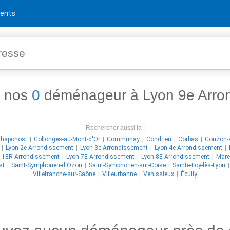
ents
z nos
0
déménageur à Lyon 9e Arro
Rechercher aussi la :
haponost
Collonges-au-Mont-d'Or
Communay
Condrieu
Corbas
Couzon-
Lyon 2e Arrondissement
Lyon 3e Arrondissement
Lyon 4e Arrondissement
-1ER-Arrondissement
Lyon-7E-Arrondissement
Lyon-8E-Arrondissement
Mare
st
Saint-Symphorien-d'Ozon
Saint-Symphorien-sur-Coise
Sainte-Foy-lès-Lyon
Villefranche-sur-Saône
Villeurbanne
Vénissieux
Écully