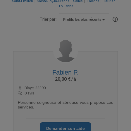
Saint-Émilion
Sainte-Foy-la-Grande
Salles
Talence
Tauriac
Toulenne
Trier par :
Profils les plus récents
Fabien P.
20,00 €
Blaye, 33390
0 avis
Personne soigneuse et sérieuse vous propose ces
services.
Demander son aide