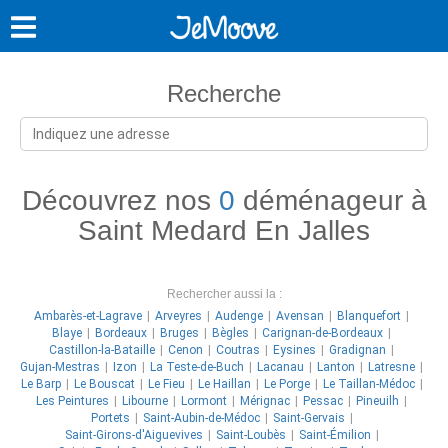
Recherche
Découvrez nos
0
déménageur à
Saint Medard En Jalles
Rechercher aussi la :
Ambarès-et-Lagrave
Arveyres
Audenge
Avensan
Blanquefort
Blaye
Bordeaux
Bruges
Bègles
Carignan-de-Bordeaux
Castillon-la-Bataille
Cenon
Coutras
Eysines
Gradignan
Gujan-Mestras
Izon
La Teste-de-Buch
Lacanau
Lanton
Latresne
Le Barp
Le Bouscat
Le Fieu
Le Haillan
Le Porge
Le Taillan-Médoc
Les Peintures
Libourne
Lormont
Mérignac
Pessac
Pineuilh
Portets
Saint-Aubin-de-Médoc
Saint-Gervais
Saint-Girons-d'Aiguevives
Saint-Loubès
Saint-Émilion