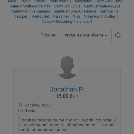
Méré
Plaisir
Poissy
Ponthévrard
Rambouillet
Rosny-sur-Seine
Saint-Arnoult-en-Yvelines
Saint-Cyr-l'École
Saint-Germain-en-Laye
Saint-Martin-la-Garenne
Saint-Rémy-lès-Chevreuse
Sartrouville
Trappes
Vernouillet
Versailles
Vicq
Villepreux
Viroflay
Vélizy-Villacoublay
Élancourt
Trier par :
Profils les plus récents
Jonathan P.
15,00 €
Achères, 78260
1 avis
3 bonnes raisons de me choisir : sportif, courageux
et expérimenté dans le déménagement : grande
famille et nombreux potes ! -