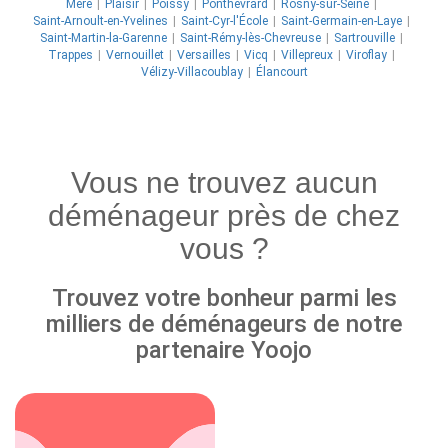
Méré
Plaisir
Poissy
Ponthévrard
Rosny-sur-Seine
Saint-Arnoult-en-Yvelines
Saint-Cyr-l'École
Saint-Germain-en-Laye
Saint-Martin-la-Garenne
Saint-Rémy-lès-Chevreuse
Sartrouville
Trappes
Vernouillet
Versailles
Vicq
Villepreux
Viroflay
Vélizy-Villacoublay
Élancourt
Vous ne trouvez aucun
déménageur près de chez
vous ?
Trouvez votre bonheur parmi les
milliers de déménageurs de notre
partenaire Yoojo