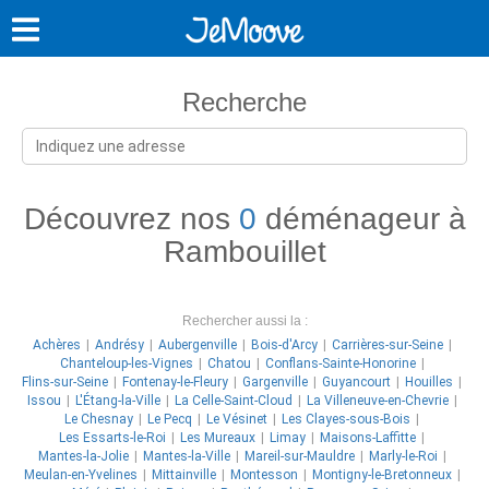
Recherche
Découvrez nos
0
déménageur à
Rambouillet
Rechercher aussi la :
Achères
Andrésy
Aubergenville
Bois-d'Arcy
Carrières-sur-Seine
Chanteloup-les-Vignes
Chatou
Conflans-Sainte-Honorine
Flins-sur-Seine
Fontenay-le-Fleury
Gargenville
Guyancourt
Houilles
Issou
L'Étang-la-Ville
La Celle-Saint-Cloud
La Villeneuve-en-Chevrie
Le Chesnay
Le Pecq
Le Vésinet
Les Clayes-sous-Bois
Les Essarts-le-Roi
Les Mureaux
Limay
Maisons-Laffitte
Mantes-la-Jolie
Mantes-la-Ville
Mareil-sur-Mauldre
Marly-le-Roi
Meulan-en-Yvelines
Mittainville
Montesson
Montigny-le-Bretonneux