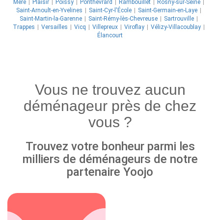
Méré
Plaisir
Poissy
Ponthévrard
Rambouillet
Rosny-sur-Seine
Saint-Arnoult-en-Yvelines
Saint-Cyr-l'École
Saint-Germain-en-Laye
Saint-Martin-la-Garenne
Saint-Rémy-lès-Chevreuse
Sartrouville
Trappes
Versailles
Vicq
Villepreux
Viroflay
Vélizy-Villacoublay
Élancourt
Vous ne trouvez aucun
déménageur près de chez
vous ?
Trouvez votre bonheur parmi les
milliers de déménageurs de notre
partenaire Yoojo