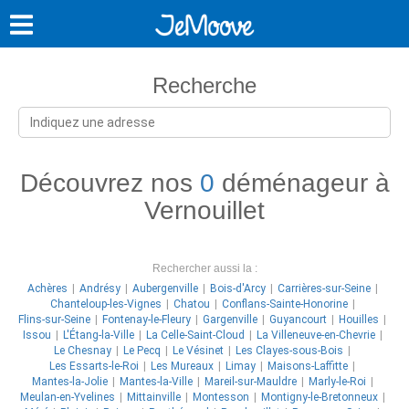
Recherche
Découvrez nos
0
déménageur à
Vernouillet
Rechercher aussi la :
Achères
Andrésy
Aubergenville
Bois-d'Arcy
Carrières-sur-Seine
Chanteloup-les-Vignes
Chatou
Conflans-Sainte-Honorine
Flins-sur-Seine
Fontenay-le-Fleury
Gargenville
Guyancourt
Houilles
Issou
L'Étang-la-Ville
La Celle-Saint-Cloud
La Villeneuve-en-Chevrie
Le Chesnay
Le Pecq
Le Vésinet
Les Clayes-sous-Bois
Les Essarts-le-Roi
Les Mureaux
Limay
Maisons-Laffitte
Mantes-la-Jolie
Mantes-la-Ville
Mareil-sur-Mauldre
Marly-le-Roi
Meulan-en-Yvelines
Mittainville
Montesson
Montigny-le-Bretonneux