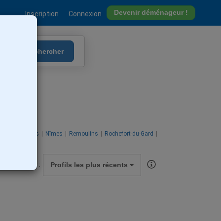
Devenir déménageur !
Inscription
Connexion
Rechercher
mette
ntpezat
Ners
Nîmes
Remoulins
Rochefort-du-Gard
Trier par :
Profils les plus récents