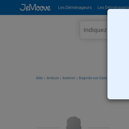
Les Déménageurs
Les Déménagem
Déc
Alès
Anduze
Aramon
Bagnols-sur-Cèze
Garrigues-Sa