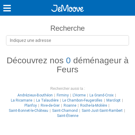
Recherche
Découvrez nos
0
déménageur à
Feurs
Rechercher aussi la :
Andrézieux-Bouthéon
Firminy
L'Horme
La Grand-Croix
La Ricamarie
La Talaudière
Le Chambon-Feugerolles
Marclopt
Planfoy
Rive-de-Gier
Roanne
Roche-la-Molière
Saint-Bonnet-le-Château
Saint-Chamond
Saint-Just-Saint-Rambert
Saint-Étienne