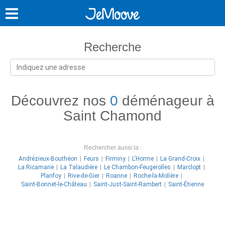
Recherche
Découvrez nos
0
déménageur à
Saint Chamond
Rechercher aussi la :
Andrézieux-Bouthéon
Feurs
Firminy
L'Horme
La Grand-Croix
La Ricamarie
La Talaudière
Le Chambon-Feugerolles
Marclopt
Planfoy
Rive-de-Gier
Roanne
Roche-la-Molière
Saint-Bonnet-le-Château
Saint-Just-Saint-Rambert
Saint-Étienne