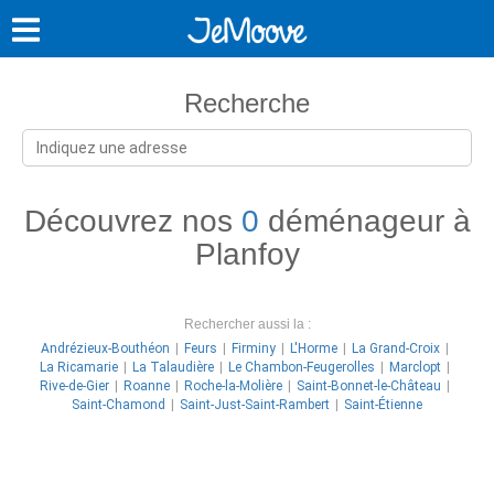
Recherche
Découvrez nos
0
déménageur à
Planfoy
Rechercher aussi la :
Andrézieux-Bouthéon
Feurs
Firminy
L'Horme
La Grand-Croix
La Ricamarie
La Talaudière
Le Chambon-Feugerolles
Marclopt
Rive-de-Gier
Roanne
Roche-la-Molière
Saint-Bonnet-le-Château
Saint-Chamond
Saint-Just-Saint-Rambert
Saint-Étienne